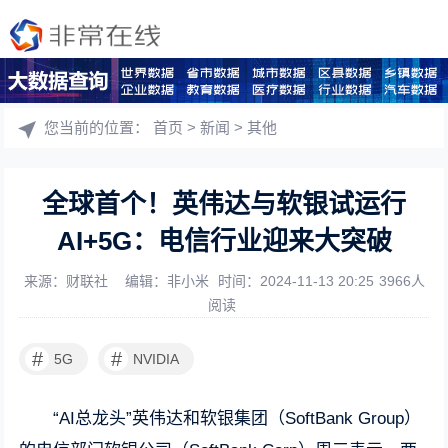
您当前的位置：
首页
>
新闻
>
其他
全球首个！英伟达与软银试运行
AI+5G：电信行业迎来大突破
来源：财联社
编辑：非小米
时间：2024-11-13 20:25
3966人
阅读
#
#
5G
NVIDIA
“AI总龙头”英伟达和软银集团（SoftBank Group）