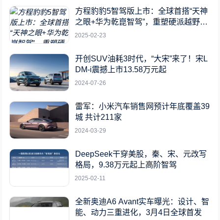
方程豹豹5智驾版上市：全球首搭“天神
之眼+华为乾崑智驾”，重塑硬派越野新
标杆
2025-02-23
开创SUV油耗3时代，“大宋”来了！宋L
DM-i震撼上市13.58万元起
2024-07-26
雷军：小米汽车销售网预计年底覆盖39
城 共计211家
2024-03-29
DeepSeek干穿美股，秦、宋、元改写
格局，9.38万元起上高阶智驾
2025-02-11
全新奥迪A6 Avant实车曝光：设计、智
能、动力三重进化，3月4日全球首发