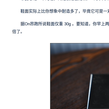
鞋面实际上比你想象中耐造多了，毕竟它可是一
据On昂跑所说鞋面仅重 30g 。要知道，你早上两口炫
倍了。