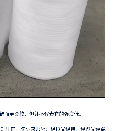
鞋面更柔软，但并不代表它的强度低。
 》里的一句词来形容：经拉又经拽，经蹬又经踹。