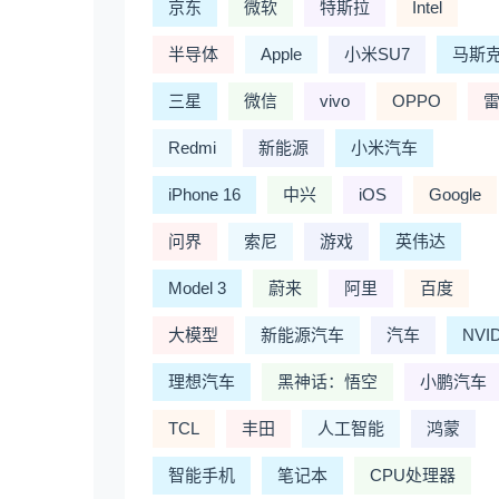
京东
微软
特斯拉
Intel
半导体
Apple
小米SU7
马斯
三星
微信
vivo
OPPO
Redmi
新能源
小米汽车
iPhone 16
中兴
iOS
Google
问界
索尼
游戏
英伟达
Model 3
蔚来
阿里
百度
大模型
新能源汽车
汽车
NVI
理想汽车
黑神话：悟空
小鹏汽车
TCL
丰田
人工智能
鸿蒙
智能手机
笔记本
CPU处理器