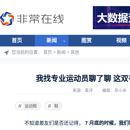
首页
新闻
图赏
视频
您当前的位置：
首页
>
新闻
>
其他
我找专业运动员聊了聊 这
来源：差评
编辑：非小米
#
#
运动鞋
鞋
不知道差友们是否还记得，
7 月底的时候，我们