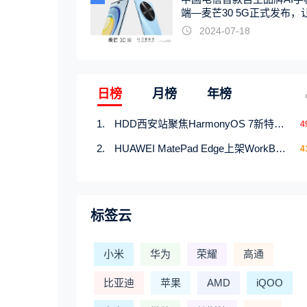
端—麦芒30 5G正式发布，
触手可及
2024-07-18
日榜
月榜
年榜
HDD西安站聚焦HarmonyOS 7新特性，解锁从互联到智能的应用开发新范式
4
HUAWEI MatePad Edge上架WorkBuddy鸿蒙PC版，说话就能干活的AI办公搭子
4
标签云
小米
华为
荣耀
高通
比亚迪
苹果
AMD
iQOO