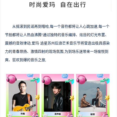
从摇滚到民谣再到嘻哈,每一个音符都将让人心跳加速,每一个
节拍都将让人热血沸腾!通过独特的音乐编排、炫目的灯光布置、
震撼的音效律动,爱玛·追星苏州后浪芒禾音乐节将营造出极具感染
力的青春昂扬、激情四射的现场氛围,为到场乐迷带来一场愉悦到
爽、狂欢到爆的音乐之旅,