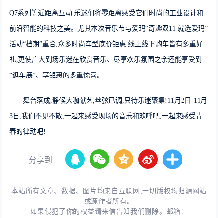
Q7系列等近距离互动,乐迷们将零距离感受它们时尚的工业设计和
前沿智能的科技之美。尤其本次音乐节与爱玛“奇趣双11 就选爱玛”
活动“档期”重合,众多时尚车型底价钜惠,线上线下购车皆有多重好
礼,更使广大到场乐迷在欣赏音乐、尽享欢乐氛围之余还能享受到
“逛车展”、享钜惠的多重惊喜。
舞台落成,静候大咖献艺,丝弦已调,只待乐迷聚集!11月2日-11月
3日,我们不见不散,一起来感受现场的音乐和欢呼吧,一起来感受青
春的律动吧!
分享到：
本站所有文章、数据、图片均来自互联网,一切版权均归源网站
或源作者所有。
如果侵犯了你的权益请来信告知我们删除。邮箱：