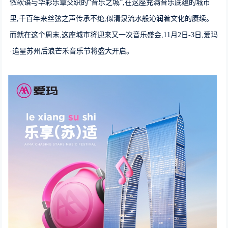
侬软语与华彩乐章交织的“音乐之城”,在这座充满音乐底蕴的城市
里,千百年来丝弦之声传承不绝,似清泉流水般沁润着文化的赓续。
而就在这个周末,这座城市将迎来又一次音乐盛会,11月2日-3日,爱玛
·追星苏州后浪芒禾音乐节将盛大开启。