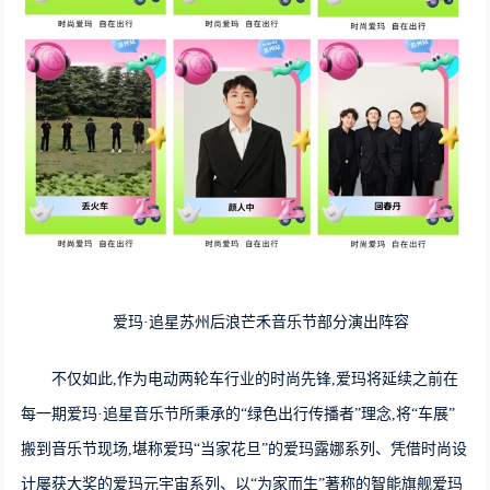
爱玛·追星苏州后浪芒禾音乐节部分演出阵容
不仅如此,作为电动两轮车行业的时尚先锋,爱玛将延续之前在
每一期爱玛·追星音乐节所秉承的“绿色出行传播者”理念,将“车展”
搬到音乐节现场,堪称爱玛“当家花旦”的爱玛露娜系列、凭借时尚设
计屡获大奖的爱玛元宇宙系列、以“为家而生”著称的智能旗舰爱玛