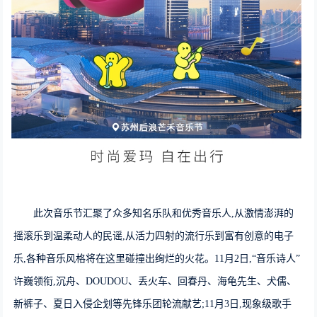
此次音乐节汇聚了众多知名乐队和优秀音乐人,从激情澎湃的
摇滚乐到温柔动人的民谣,从活力四射的流行乐到富有创意的电子
乐,各种音乐风格将在这里碰撞出绚烂的火花。11月2日,“音乐诗人”
许巍领衔,沉舟、DOUDOU、丢火车、回春丹、海龟先生、犬儒、
新裤子、夏日入侵企划等先锋乐团轮流献艺;11月3日,现象级歌手