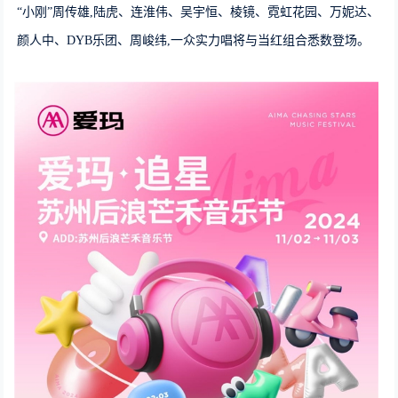
“小刚”周传雄,陆虎、连淮伟、吴宇恒、棱镜、霓虹花园、万妮达、
颜人中、DYB乐团、周峻纬,一众实力唱将与当红组合悉数登场。