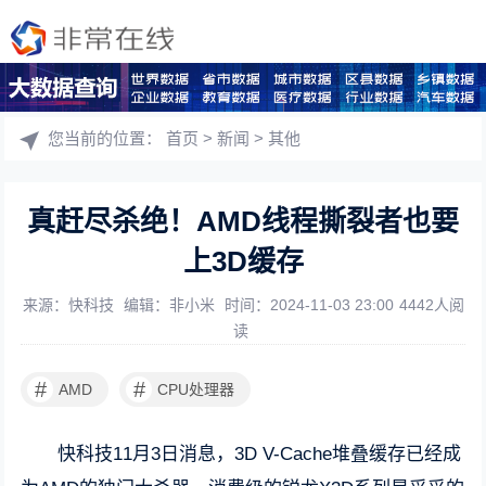
您当前的位置：
首页
>
新闻
>
其他
真赶尽杀绝！AMD线程撕裂者也要
上3D缓存
来源：快科技
编辑：非小米
时间：2024-11-03 23:00
4442人阅
读
#
#
AMD
CPU处理器
快科技11月3日消息，3D V-Cache堆叠缓存已经成