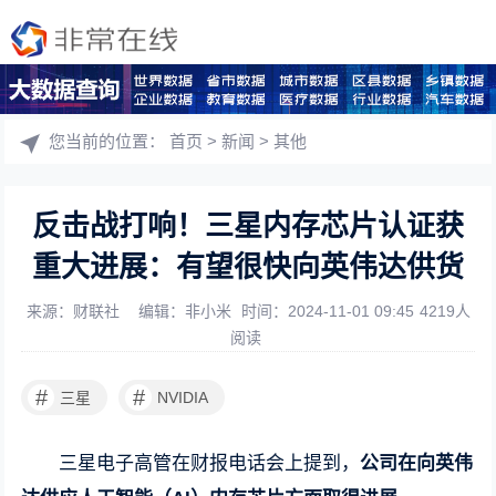
您当前的位置：
首页
>
新闻
>
其他
反击战打响！三星内存芯片认证获
重大进展：有望很快向英伟达供货
来源：财联社
编辑：非小米
时间：2024-11-01 09:45
4219人
阅读
#
#
三星
NVIDIA
三星电子高管在财报电话会上提到，
公司在向英伟