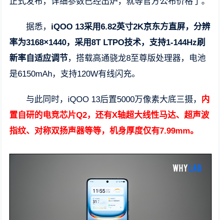
正式发布，详细参数已经出炉，就等官方公布价格了。
据悉，
iQOO 13采用6.82英寸2K京东方直屏，分辨
率为3168×1440，采用8T LTPO技术，支持1-144Hz刷
新率自适应调节
，搭载高通骁龙8至尊版处理器，电池
是6150mAh，支持120W有线闪充。
与此同时，iQOO 13后置5000万像素大底三摄，
内
置自研的电竞芯片Q2，还有X轴超大线性马达、超声波
指纹、对称双扬声器等等，机身厚度仅有7.99mm。