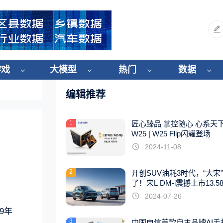
游戏
大模型
热门
数据
编辑推荐
1
匠心臻品 掌控随心 心系天
W25 | W25 Flip闪耀登场
2024-11-08
2
开创SUV油耗3时代，“大宋
了！宋L DM-i震撼上市13.5
起
2024-07-26
9年
3
中国电信首款自主品牌AI手