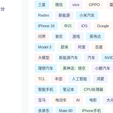
三星
微信
vivo
OPPO
评分
Redmi
新能源
小米汽车
iPhone 16
中兴
iOS
Google
问界
索尼
游戏
英伟达
Model 3
蔚来
阿里
百度
大模型
新能源汽车
汽车
NVI
理想汽车
黑神话：悟空
小鹏汽车
TCL
丰田
人工智能
鸿蒙
智能手机
笔记本
CPU处理器
宝马
电动车
AI
电影
大
余承东
Mate 60
iPhone手机