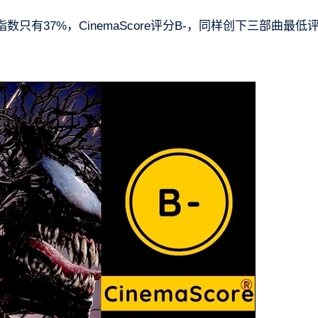
有37%，CinemaScore评分B-，同样创下三部曲最低