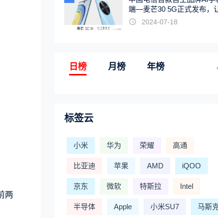
端—麦芒30 5G正式发布，
触手可及
2024-07-18
日榜
月榜
年榜
标签云
小米
华为
荣耀
高通
比亚迪
苹果
AMD
iQOO
京东
微软
特斯拉
Intel
前两
半导体
Apple
小米SU7
马斯