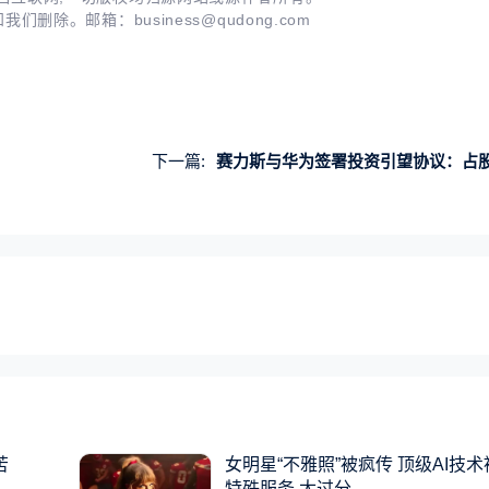
知我们删除。邮箱：
business@qudong.com
下一篇:
赛力斯与华为签署投资引望协议：占股
苦
女明星“不雅照”被疯传 顶级AI技
特殊服务 太过分