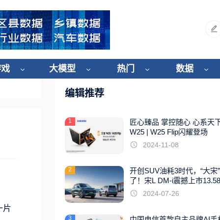
游戏
大模型
热门
数据
编辑推荐
1
匠心臻品 掌控随心 心系天
W25 | W25 Flip闪耀登场
2024-11-08
2
开创SUV油耗3时代，“大宋
了！宋L DM-i震撼上市13.5
起
2024-07-26
一片
3
中国电信首款自主品牌AI手