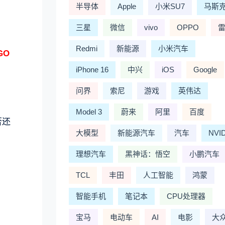
半导体
Apple
小米SU7
马斯
三星
微信
vivo
OPPO
Redmi
新能源
小米汽车
GO
iPhone 16
中兴
iOS
Google
问界
索尼
游戏
英伟达
Model 3
蔚来
阿里
百度
否还
大模型
新能源汽车
汽车
NVI
理想汽车
黑神话：悟空
小鹏汽车
TCL
丰田
人工智能
鸿蒙
智能手机
笔记本
CPU处理器
宝马
电动车
AI
电影
大