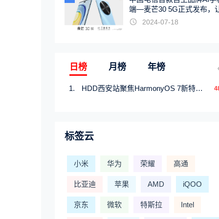
端—麦芒30 5G正式发布，
触手可及
2024-07-18
日榜
月榜
年榜
HDD西安站聚焦HarmonyOS 7新特性，解锁从互联到智能的应用开发新范式
4
标签云
小米
华为
荣耀
高通
比亚迪
苹果
AMD
iQOO
京东
微软
特斯拉
Intel