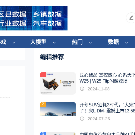
游戏
大模型
热门
数据
编辑推荐
1
匠心臻品 掌控随心 心系天
W25 | W25 Flip闪耀登场
2024-11-08
2
开创SUV油耗3时代，“大宋
了！宋L DM-i震撼上市13.5
起
2024-07-26
3
中国电信首款自主品牌AI手