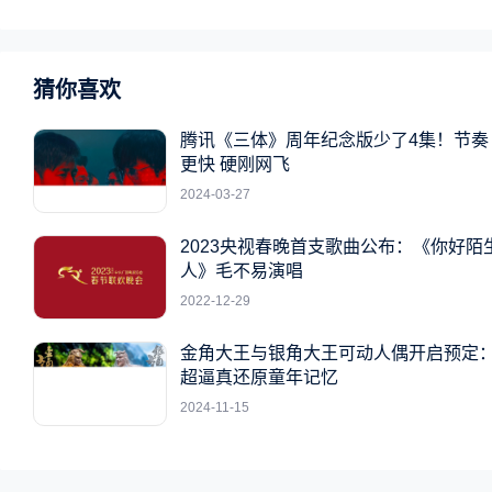
猜你喜欢
腾讯《三体》周年纪念版少了4集！节奏
更快 硬刚网飞
2024-03-27
2023央视春晚首支歌曲公布：《你好陌
人》毛不易演唱
2022-12-29
金角大王与银角大王可动人偶开启预定
超逼真还原童年记忆
2024-11-15