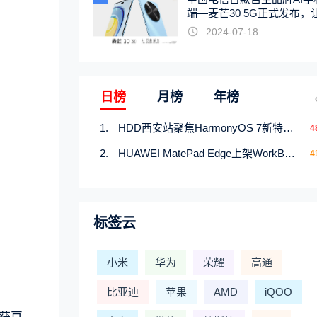
端—麦芒30 5G正式发布，
触手可及
2024-07-18
日榜
月榜
年榜
HDD西安站聚焦HarmonyOS 7新特性，解锁从互联到智能的应用开发新范式
4
HUAWEI MatePad Edge上架WorkBuddy鸿蒙PC版，说话就能干活的AI办公搭子
4
标签云
小米
华为
荣耀
高通
比亚迪
苹果
AMD
iQOO