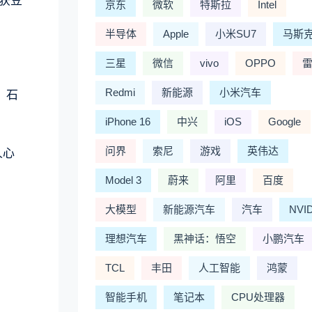
获豆
京东
微软
特斯拉
Intel
半导体
Apple
小米SU7
马斯
三星
微信
vivo
OPPO
Redmi
新能源
小米汽车
 石
iPhone 16
中兴
iOS
Google
问界
索尼
游戏
英伟达
人心
Model 3
蔚来
阿里
百度
大模型
新能源汽车
汽车
NVI
理想汽车
黑神话：悟空
小鹏汽车
TCL
丰田
人工智能
鸿蒙
智能手机
笔记本
CPU处理器