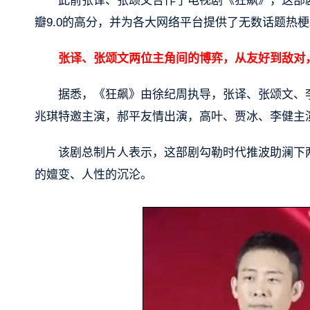
此前张译、张颂文合作了电视剧《狂飙》，这部剧
瓣9.0的高分，并为各大网络平台提供了无数话题热
张译、张颂文两位主角间的博弈，从友好到敌对
据悉，《狂飙》由徐纪周执导，张译、张颂文、
兆琪特邀主演，郝平友情出演，高叶、贾冰、李健主
该剧总制片人表示，这部剧勾勒时代推波助澜下
的嬗变、人性的沉沦。