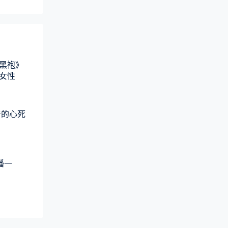
黑袍》
女性
着的心死
播一