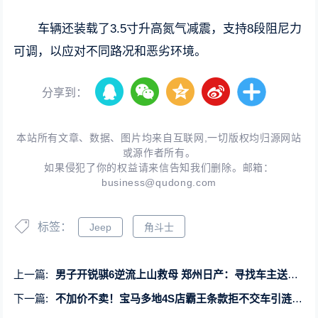
车辆还装载了3.5寸升高氮气减震，支持8段阻尼力
可调，以应对不同路况和恶劣环境。
分享到：
本站所有文章、数据、图片均来自互联网,一切版权均归源网站
或源作者所有。
如果侵犯了你的权益请来信告知我们删除。邮箱：
business@qudong.com
标签：
Jeep
角斗士
上一篇:
男子开锐骐6逆流上山救母 郑州日产：寻找车主送全新皮卡！
下一篇:
不加价不卖！宝马多地4S店霸王条款拒不交车引涟漪效应：奔驰、奥迪定车不定价