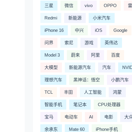
三星
微信
vivo
OPPO
Redmi
新能源
小米汽车
iPhone 16
中兴
iOS
Google
问界
索尼
游戏
英伟达
Model 3
蔚来
阿里
百度
大模型
新能源汽车
汽车
NVI
理想汽车
黑神话：悟空
小鹏汽车
TCL
丰田
人工智能
鸿蒙
智能手机
笔记本
CPU处理器
宝马
电动车
AI
电影
大
余承东
Mate 60
iPhone手机