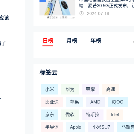
端—麦芒30 5G正式发布，
触手可及
2024-07-18
应该
日榜
月榜
年榜
出了
标签云
小米
华为
荣耀
高通
价
比亚迪
苹果
AMD
iQOO
京东
微软
特斯拉
Intel
半导体
Apple
小米SU7
马斯