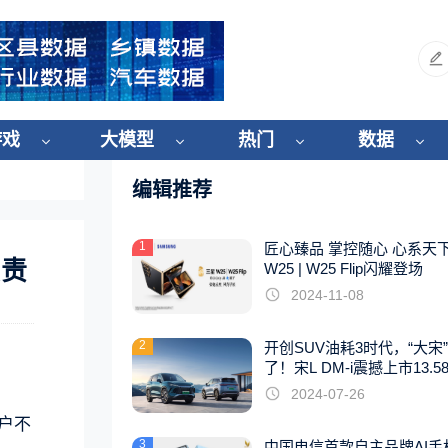
游戏
大模型
热门
数据
编辑推荐
1
匠心臻品 掌控随心 心系天
负责
W25 | W25 Flip闪耀登场
2024-11-08
2
开创SUV油耗3时代，“大宋
了！宋L DM-i震撼上市13.5
起
2024-07-26
户不
3
中国电信首款自主品牌AI手