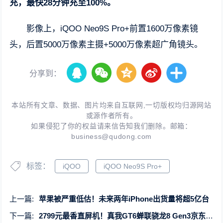
充，最快28分钟充至100%。
影像上，iQOO Neo9S Pro+前置1600万像素镜
头，后置5000万像素主摄+5000万像素超广角镜头。
分享到：
本站所有文章、数据、图片均来自互联网,一切版权均归源网站
或源作者所有。
如果侵犯了你的权益请来信告知我们删除。邮箱：
business@qudong.com
标签：
iQOO
iQOO Neo9S Pro+
上一篇:
苹果被严重低估！未来两年iPhone出货量将超5亿台
下一篇:
2799元最香直屏机！真我GT6蝉联骁龙8 Gen3京东热卖榜7天