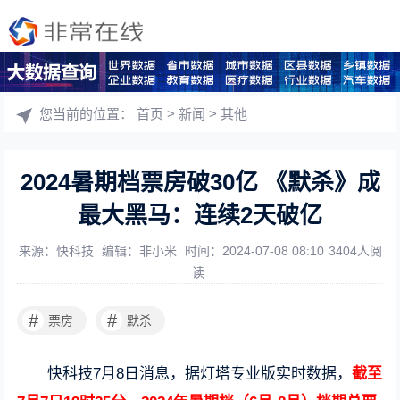
您当前的位置：
首页
>
新闻
>
其他
2024暑期档票房破30亿 《默杀》成
最大黑马：连续2天破亿
来源：快科技
编辑：非小米
时间：2024-07-08 08:10
3404人阅
读
#
#
票房
默杀
快科技7月8日消息，据灯塔专业版实时数据，
截至