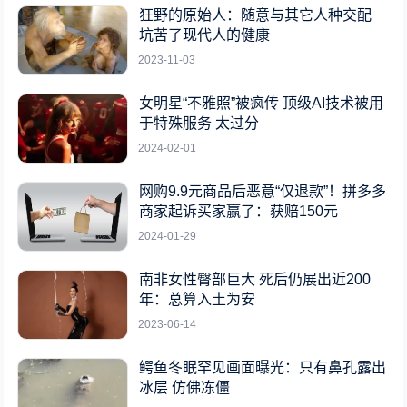
狂野的原始人：随意与其它人种交配
坑苦了现代人的健康
2023-11-03
女明星“不雅照”被疯传 顶级AI技术被用
于特殊服务 太过分
2024-02-01
网购9.9元商品后恶意“仅退款”！拼多多
商家起诉买家赢了：获赔150元
2024-01-29
南非女性臀部巨大 死后仍展出近200
年：总算入土为安
2023-06-14
鳄鱼冬眠罕见画面曝光：只有鼻孔露出
冰层 仿佛冻僵