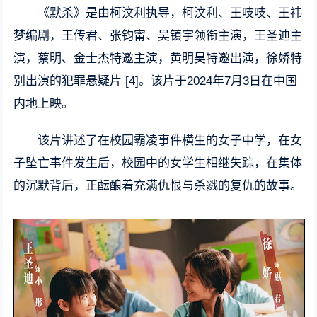
《默杀》是由柯汶利执导，柯汶利、王吱吱、王祎
梦编剧，王传君、张钧甯、吴镇宇领衔主演，王圣迪主
演，蔡明、金士杰特邀主演，黄明昊特邀出演，徐娇特
别出演的犯罪悬疑片 [4]。该片于2024年7月3日在中国
内地上映。
该片讲述了在校园霸凌事件横生的女子中学，在女
子坠亡事件发生后，校园中的女学生相继失踪，在集体
的沉默背后，正酝酿着充满仇恨与杀戮的复仇的故事。