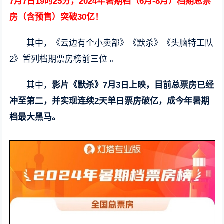
7月7日19时25分，2024年暑期档（6月-8月）档期总票
房（含预售）突破30亿！
其中，《云边有个小卖部》《默杀》《头脑特工队
2》暂列档期票房榜前三位 。
其中，
影片《默杀》7月3日上映，目前总票房已经
冲至第二，并实现连续2天单日票房破亿，成今年暑期
档最大黑马。