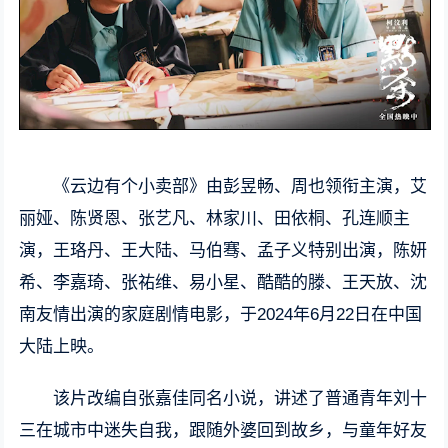
《云边有个小卖部》由彭昱畅、周也领衔主演，艾
丽娅、陈贤恩、张艺凡、林家川、田依桐、孔连顺主
演，王珞丹、王大陆、马伯骞、孟子义特别出演，陈妍
希、李嘉琦、张祐维、易小星、酷酷的滕、王天放、沈
南友情出演的家庭剧情电影，于2024年6月22日在中国
大陆上映。
该片改编自张嘉佳同名小说，讲述了普通青年刘十
三在城市中迷失自我，跟随外婆回到故乡，与童年好友