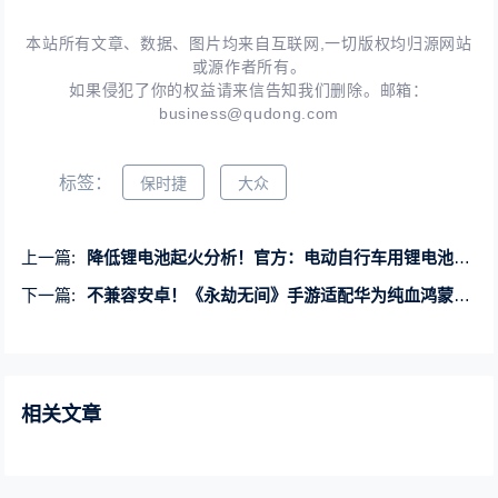
本站所有文章、数据、图片均来自互联网,一切版权均归源网站
或源作者所有。
如果侵犯了你的权益请来信告知我们删除。邮箱：
business@qudong.com
标签：
保时捷
大众
上一篇:
降低锂电池起火分析！官方：电动自行车用锂电池和充电器将实施强制性产品认证
下一篇:
不兼容安卓！《永劫无间》手游适配华为纯血鸿蒙：最快9月见
相关文章