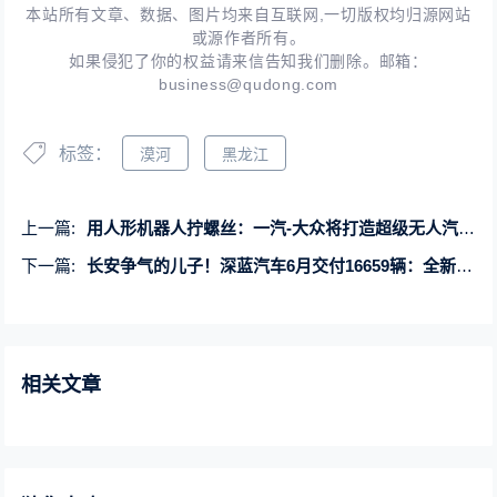
本站所有文章、数据、图片均来自互联网,一切版权均归源网站
或源作者所有。
如果侵犯了你的权益请来信告知我们删除。邮箱：
business@qudong.com
标签：
漠河
黑龙江
上一篇:
用人形机器人拧螺丝：一汽-大众将打造超级无人汽车工厂
下一篇:
长安争气的儿子！深蓝汽车6月交付16659辆：全新G318订单已超1.4万
相关文章