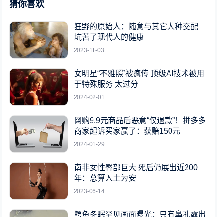
猜你喜欢
狂野的原始人：随意与其它人种交配
坑苦了现代人的健康
2023-11-03
女明星“不雅照”被疯传 顶级AI技术被用
于特殊服务 太过分
2024-02-01
网购9.9元商品后恶意“仅退款”！拼多多
商家起诉买家赢了：获赔150元
2024-01-29
南非女性臀部巨大 死后仍展出近200
年：总算入土为安
2023-06-14
鳄鱼冬眠罕见画面曝光：只有鼻孔露出