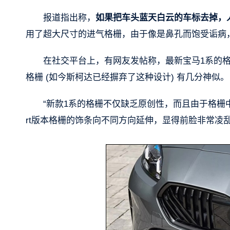
报道指出称，
如果把车头蓝天白云的车标去掉，
用了超大尺寸的进气格栅，由于像是鼻孔而饱受诟病
在社交平台上，有网友发帖称，最新宝马1系的
格栅 (如今斯柯达已经摒弃了这种设计) 有几分神似。
“新款1系的格栅不仅缺乏原创性，而且由于格栅
rt版本格栅的饰条向不同方向延伸，显得前脸非常凌