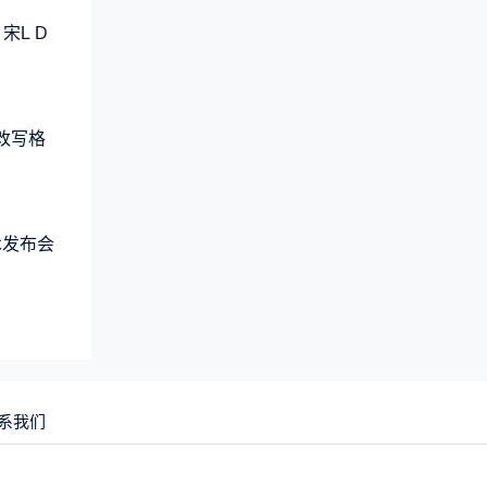
宋L D
元改写格
术发布会
系我们