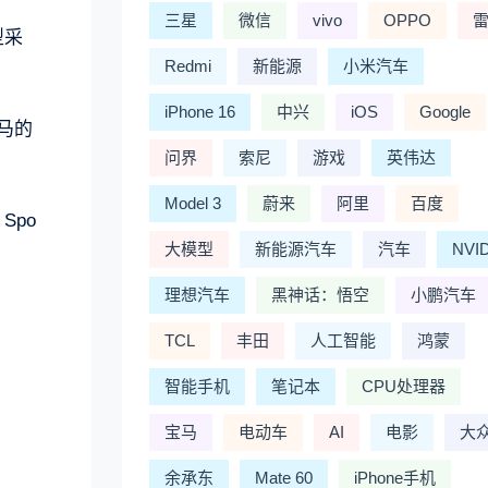
三星
微信
vivo
OPPO
型采
Redmi
新能源
小米汽车
iPhone 16
中兴
iOS
Google
马的
问界
索尼
游戏
英伟达
Model 3
蔚来
阿里
百度
Spo
大模型
新能源汽车
汽车
NVI
理想汽车
黑神话：悟空
小鹏汽车
TCL
丰田
人工智能
鸿蒙
智能手机
笔记本
CPU处理器
宝马
电动车
AI
电影
大
余承东
Mate 60
iPhone手机