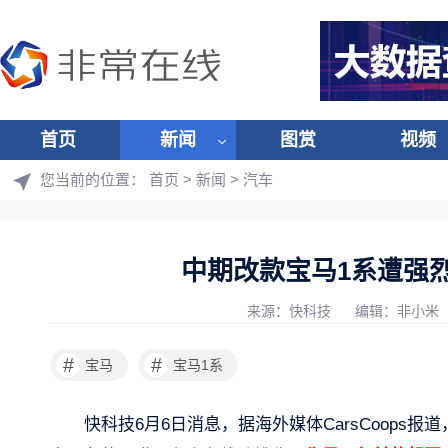
首页
新闻
图赏
视频
您当前的位置：
首页
>
新闻
>
汽车
中期改款宝马1系遭强
来源：快科技
编辑：非小米
#
#
宝马
宝马1系
快科技6月6日消息，据海外媒体CarsCoops