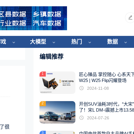
游戏
大模型
热门
数据
编辑推荐
1
匠心臻品 掌控随心 心系天
W25 | W25 Flip闪耀登场
2024-11-08
2
开创SUV油耗3时代，“大宋
了！宋L DM-i震撼上市13.5
起
2024-07-26
起了很
3
中国电信首款自主品牌AI手