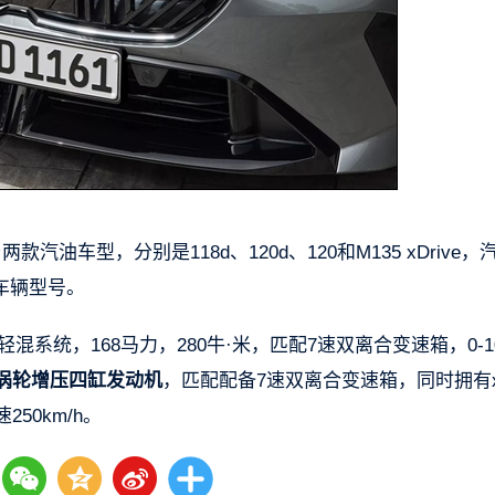
车型，分别是118d、120d、120和M135 xDrive，
车辆型号。
轻混系统，168马力，280牛·米，匹配7速双离合变速箱，0-10
.0升涡轮增压四缸发动机
，匹配配备7速双离合变速箱，同时拥有xD
250km/h。