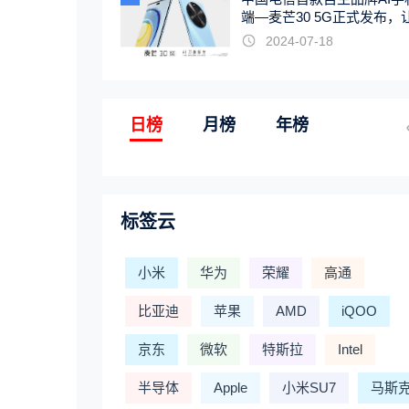
端—麦芒30 5G正式发布，
触手可及
2024-07-18
日榜
月榜
年榜
标签云
小米
华为
荣耀
高通
比亚迪
苹果
AMD
iQOO
京东
微软
特斯拉
Intel
半导体
Apple
小米SU7
马斯