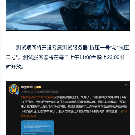
测试期间将开设专属测试服务器“抗压一号”与“抗压
二号”，测试服务器将在每日上午11:00至晚上23:00限
时开放。