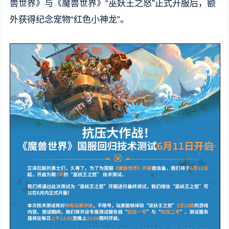
兽世界》与《魔兽世界》“巫妖王之怒”正式开服后，额
外获得纪念宠物“红色小神龙”。