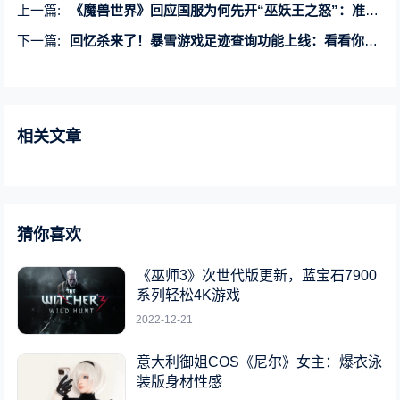
上一篇:
《魔兽世界》回应国服为何先开“巫妖王之怒”：准备时间比正式服快
下一篇:
回忆杀来了！暴雪游戏足迹查询功能上线：看看你玩的第一款游戏
相关文章
猜你喜欢
《巫师3》次世代版更新，蓝宝石7900
系列轻松4K游戏
2022-12-21
意大利御姐COS《尼尔》女主：爆衣泳
装版身材性感