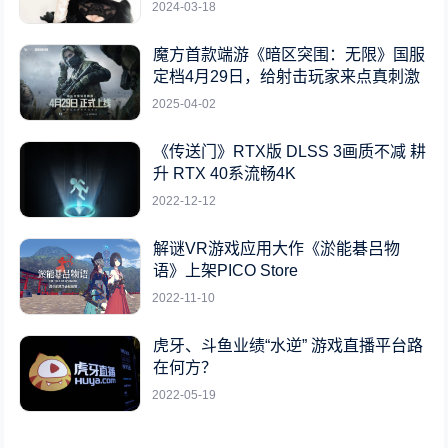
2024-03-18
魔方首款端游《暗区突围：无限》国服
定档4月29日，给射击玩家来点真刺激
2025-04-02
《传送门》RTX版 DLSS 3画质不减 耕
升 RTX 40系流畅4K
2022-12-12
解谜VR游戏应用大作《淤能碁吕物
语》上架PICO Store
2022-11-10
虎牙、斗鱼业绩“水逆” 游戏直播平台路
在何方？
2022-05-19