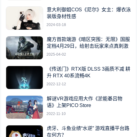
意大利御姐COS《尼尔》女主：爆衣泳
装版身材性感
2024-03-18
魔方首款端游《暗区突围：无限》国服
定档4月29日，给射击玩家来点真刺激
2025-04-02
《传送门》RTX版 DLSS 3画质不减 耕
升 RTX 40系流畅4K
2022-12-12
解谜VR游戏应用大作《淤能碁吕物
语》上架PICO Store
2022-11-10
虎牙、斗鱼业绩“水逆” 游戏直播平台路
在何方？