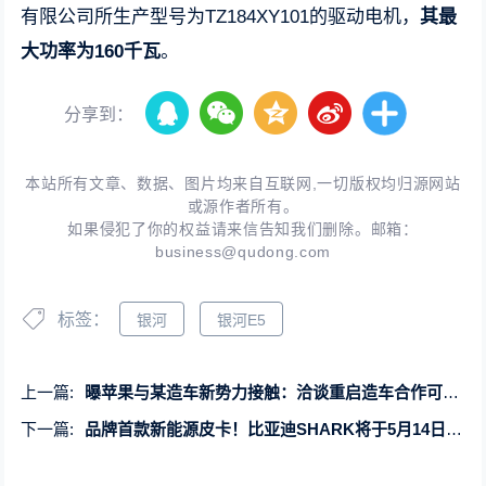
有限公司所生产型号为TZ184XY101的驱动电机，
其最
大功率为160千瓦
。
分享到：
本站所有文章、数据、图片均来自互联网,一切版权均归源网站
或源作者所有。
如果侵犯了你的权益请来信告知我们删除。邮箱：
business@qudong.com
标签：
银河
银河E5
上一篇:
曝苹果与某造车新势力接触：洽谈重启造车合作可能性
下一篇:
品牌首款新能源皮卡！比亚迪SHARK将于5月14日在海外发布