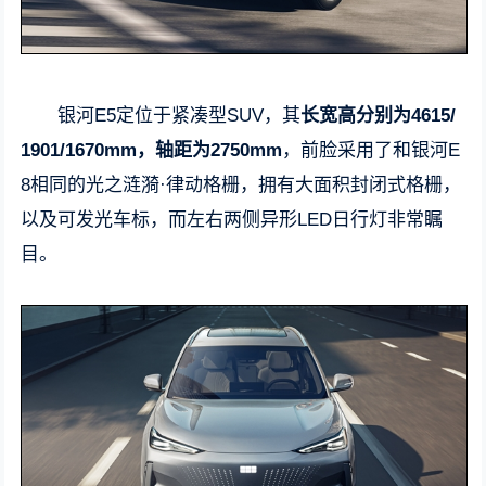
银河E5定位于紧凑型SUV，其
长宽高分别为4615/
1901/1670mm，轴距为2750mm
，前脸采用了和银河E
8相同的光之涟漪·律动格栅，拥有大面积封闭式格栅，
以及可发光车标，而左右两侧异形LED日行灯非常瞩
目。