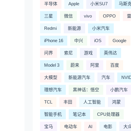
半导体
Apple
小米SU7
马斯
三星
微信
vivo
OPPO
Redmi
新能源
小米汽车
iPhone 16
中兴
iOS
Google
问界
索尼
游戏
英伟达
Model 3
蔚来
阿里
百度
大模型
新能源汽车
汽车
NVI
理想汽车
黑神话：悟空
小鹏汽车
TCL
丰田
人工智能
鸿蒙
智能手机
笔记本
CPU处理器
宝马
电动车
AI
电影
大