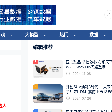
游戏
大模型
热门
数据
编辑推荐
1
匠心臻品 掌控随心 心系天
W25 | W25 Flip闪耀登场
2024-11-08
2
开创SUV油耗3时代，“大宋
了！宋L DM-i震撼上市13.5
起
2024-07-26
始人
3
中国电信首款自主品牌AI手