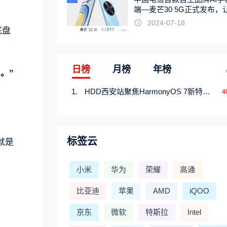
端—麦芒30 5G正式发布，
触手可及
2024-07-18
底盘
日榜
月榜
年榜
。”
HDD西安站聚焦HarmonyOS 7新特性，解锁从互联到智能的应用开发新范式
4
标签云
就是
小米
华为
荣耀
高通
比亚迪
苹果
AMD
iQOO
京东
微软
特斯拉
Intel