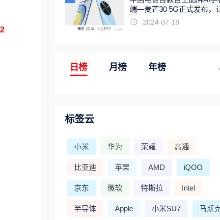
端—麦芒30 5G正式发布，
触手可及
2024-07-18
2
日榜
月榜
年榜
标签云
小米
华为
荣耀
高通
比亚迪
苹果
AMD
iQOO
京东
微软
特斯拉
Intel
半导体
Apple
小米SU7
马斯