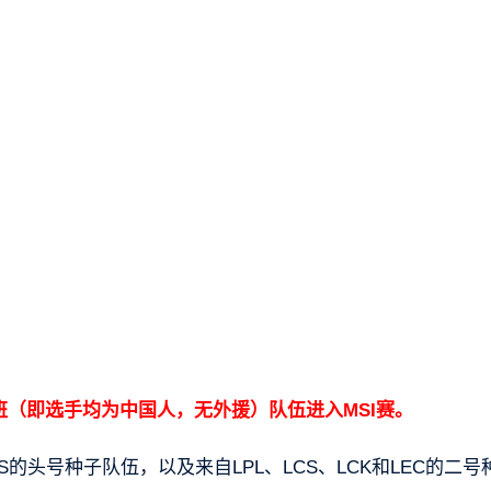
班（即选手均为中国人，无外援）队伍进入MSI赛。
CS的头号种子队伍，以及来自LPL、LCS、LCK和LEC的二号