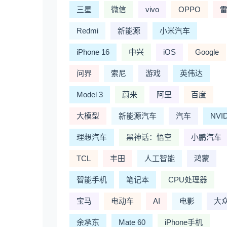
三星
微信
vivo
OPPO
Redmi
新能源
小米汽车
iPhone 16
中兴
iOS
Google
问界
索尼
游戏
英伟达
Model 3
蔚来
阿里
百度
大模型
新能源汽车
汽车
NVI
理想汽车
黑神话：悟空
小鹏汽车
TCL
丰田
人工智能
鸿蒙
智能手机
笔记本
CPU处理器
宝马
电动车
AI
电影
大
余承东
Mate 60
iPhone手机