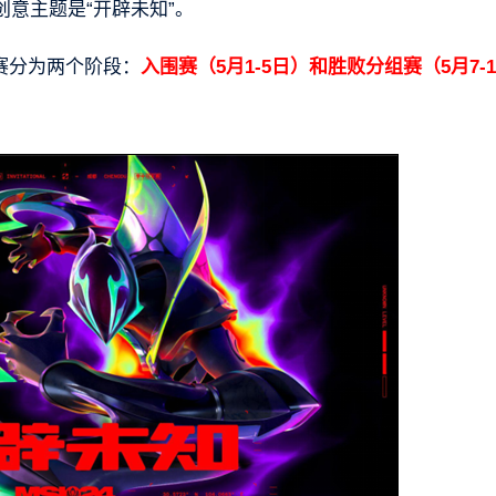
意主题是“开辟未知”。
比赛分为两个阶段：
入围赛（5月1-5日）和胜败分组赛（5月7-1