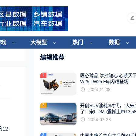
游戏
大模型
热门
数据
编辑推荐
1
匠心臻品 掌控随心 心系天
W25 | W25 Flip闪耀登场
2024-11-08
2
开创SUV油耗3时代，“大宋
了！宋L DM-i震撼上市13.5
起
2024-07-26
12
3
中国电信首款自主品牌AI手