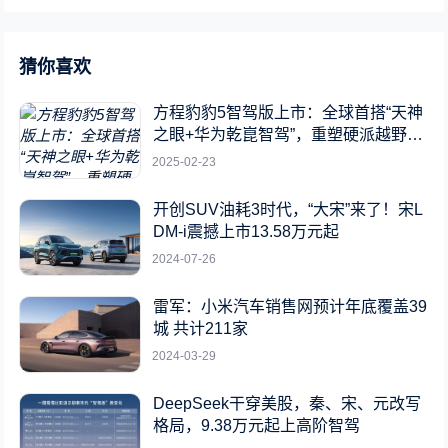
猜你喜欢
方程豹豹5智驾版上市：全球首搭“天神
之眼+华为乾崑智驾”，重塑硬派越野新
标杆
2025-02-23
开创SUV油耗3时代，“大宋”来了！宋L
DM-i震撼上市13.58万元起
2024-07-26
雷军：小米汽车销售网预计年底覆盖39
城 共计211家
2024-03-29
DeepSeek干穿美股，秦、宋、元改写
格局，9.38万元起上高阶智驾