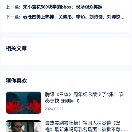
上一篇:
宋小宝花500块学的bbox：现场观众笑翻
下一篇:
春晚四美上热搜：关晓彤、李沁、刘诗诗、刘涛惊艳亮相
相关文章
猜你喜欢
腾讯《三体》周年纪念版少了4集！节
奏更快 硬刚网飞
2024-03-27
最热美剧被吐槽！祖国人探员谈《黑
袍》最新集喝母乳名场面：被批不尊重