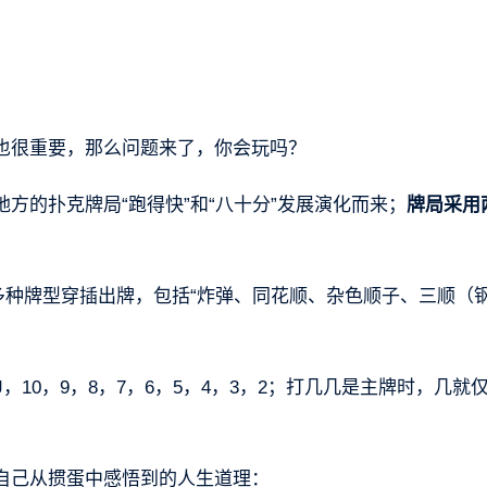
也很重要，那么问题来了，你会玩吗？
方的扑克牌局“跑得快”和“八十分”发展演化而来；
牌局采用
多种牌型穿插出牌，包括“炸弹、同花顺、杂色顺子、三顺（
10，9，8，7，6，5，4，3，2；打几几是主牌时，几就
自己从掼蛋中感悟到的人生道理：