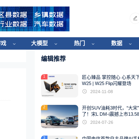
游戏
大模型
热门
数据
编辑推荐
1
匠心臻品 掌控随心 心系天
W25 | W25 Flip闪耀登场
2024-11-08
2
开创SUV油耗3时代，“大宋
了！宋L DM-i震撼上市13.5
起
2024-07-26
3
中国电信首款自主品牌AI手