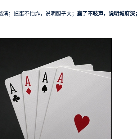
路清；掼蛋不怕炸，说明胆子大；
赢了不吱声，说明城府深