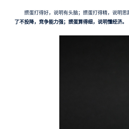
掼蛋打得好，说明有头脑；掼蛋打得精，说明思
了不投降，竞争能力强；掼蛋算得细，说明懂经济。