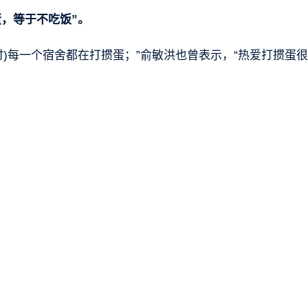
，等于不吃饭”。
时)每一个宿舍都在打掼蛋；”俞敏洪也曾表示，“热爱打掼蛋