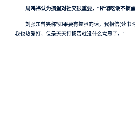
周鸿祎认为掼蛋对社交很重要，“所谓吃饭不掼蛋
刘强东曾笑称“如果要有掼蛋的话，我相信(读书
我也热爱打，但是天天打掼蛋就没什么意思了。”