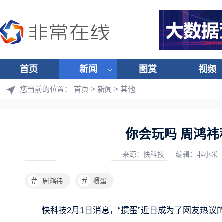
首页
新闻
图赏
视频
您当前的位置：
首页
>
新闻
>
其他
你会玩吗 周鸿
来源：快科技
编辑：非小米
#
#
周鸿祎
掼蛋
快科技2月1日消息，“掼蛋”近日成为了网友热议