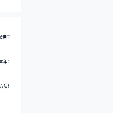
术被用于
00年：
方法！