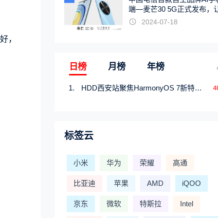
端—麦芒30 5G正式发布，
触手可及
2024-07-18
很好，
日榜
月榜
年榜
HDD西安站聚焦HarmonyOS 7新特性，解锁从互联到智能的应用开发新范式
4
标签云
小米
华为
荣耀
高通
比亚迪
苹果
AMD
iQOO
京东
微软
特斯拉
Intel