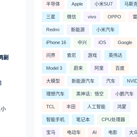
半导体
Apple
小米SU7
马斯
三星
微信
vivo
OPPO
Redmi
新能源
小米汽车
iPhone 16
中兴
iOS
Google
问界
索尼
游戏
英伟达
两副
Model 3
蔚来
阿里
百度
大模型
新能源汽车
汽车
NVI
钢
理想汽车
黑神话：悟空
小鹏汽车
TCL
丰田
人工智能
鸿蒙
仅小
智能手机
笔记本
CPU处理器
宝马
电动车
AI
电影
大