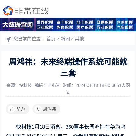
您当前的位置：
首页
>
新闻
>
其他
周鸿祎：未来终端操作系统可能就
三套
来源：快科技
编辑：非小米
时间：2024-01-18 18:00
3651人阅
读
#
#
华为
周鸿祎
快科技1月18日消息，360董事长周鸿祎在华为鸿