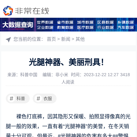
您当前的位置：
首页
>
新闻
>
其他
光腿神器、美丽刑具！
来源：科普中国
编辑：非小米
时间：2023-12-22 12:27
3418
人阅读
#
#
科普
衣服
裸色打底裤，因其隐形又保暖、拍照显得像真的光
腿一般的效果，一直有着“光腿神器”的美誉，在冬天销
量十分可观。但最近，#光腿神器的危害有多大##警惕