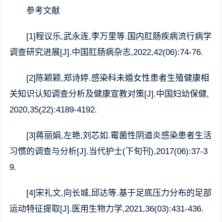
参考文献
[1]程议乐,武永连,李万里等.国内肛肠疾病流行病学
调查研究进展[J].中国肛肠病杂志,2022,42(06):74-76.
[2]陈颖颖,郑诗婷.感染科未婚女性患者生殖健康相
关知识认知调查分析及健康宣教对策[J].中国妇幼保健,
2020,35(22):4189-4192.
[3]蒋丽娟,左艳,刘芯如.霉菌性阴道炎感染患者生活
习惯的调查与分析[J].当代护士(下旬刊),2017(06):37-3
9.
[4]宋礼文,向长城,邱达等.基于足底压力分布的足部
运动特征提取[J].医用生物力学,2021,36(03):431-436.