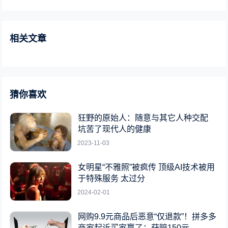
相关文章
猜你喜欢
狂野的原始人：随意与其它人种交配
坑苦了现代人的健康
2023-11-03
女明星“不雅照”被疯传 顶级AI技术被用
于特殊服务 太过分
2024-02-01
网购9.9元商品后恶意“仅退款”！拼多多
商家起诉买家赢了：获赔150元