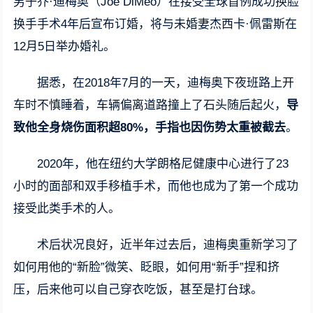
男子乔·迪梅奥（Joe DiMeo）在接受全球首例成功换脸
换手手术4年后宣布订婚，将与未婚妻杰西卡·佩雷斯在
12月5日举办婚礼。
据悉，在2018年7月的一天，迪梅奥下夜班路上开
车时不慎睡着，车辆偏离道路撞上了石头随后起火，
导
致他全身烧伤面积超80%，手指也因伤势太重被截去
。
2020年，他在纽约大学朗格尼健康中心进行了23
小时的面部和双手移植手术，而他也成为了第一个成功
接受此类手术的人。
术后状况良好，近半年过去后，迪梅奥重新学习了
如何用他的“新脸”微笑、眨眼，如何用“新手”捏和挤
压，后来他可以自己穿衣吃饭，甚至是打台球。