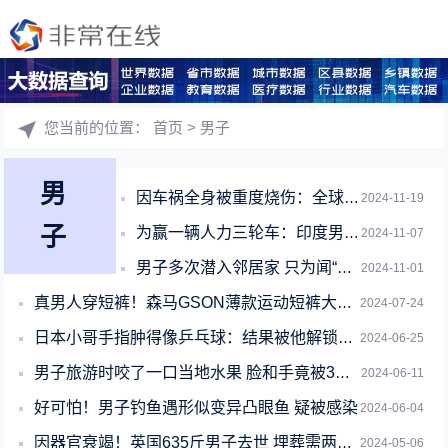
您当前的位置：
首页
> 男子
男
因车祸全身被重度烧伤：全球首例成功换脸换手男子将结婚
2024-11-19
子
为赢一辆人力三轮车：印度男子打赌敢坐烟花被烧死
2024-11-07
男子多次潜入邻居家 只为闻“臭鞋” 被抓后直呼根本忍不住
2024-11-01
真男人穿短裤！森马GSON薄款运动短裤大促：券后13元/条
2024-07-24
日本小哥手指肿得像乒乓球：结果被他解锁了先天洗头圣体！
2024-06-25
男子旅游时咬了一口当地水果 脸和手竟被3度烧伤
2024-06-11
好可怕！男子钓鱼遇形似变异凸眼鱼 疑被感染
2024-06-04
因器官衰竭！英国635斤男子去世 埋葬需两块墓地：用起重机运出家
2024-05-06