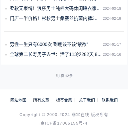
柔软无束缚！浪莎男士纯棉大码休闲睡衣家居服大促：到手29.9元
2024-03-18
门店一半价格！杉杉男士桑蚕丝抗菌内裤3条大促：到手29.9元
2024-02-19
男性一生只有6000次 到底该不该“禁欲”
2024-01-17
全球第二长寿男子去世：活了113岁282天 80个孙辈
2024-01-16
共
1
页
12
条
网站地图
所有文章
标签合集
关于我们
联系我们
Copyright © 2000-2024 非常在线 版权所有
京ICP备17065155号-4