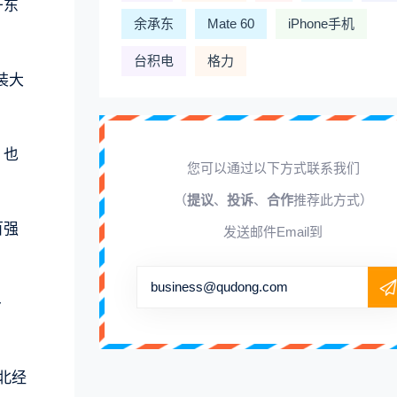
于东
余承东
Mate 60
iPhone手机
台积电
格力
装大
，也
您可以通过以下方式联系我们
（
提议
、
投诉
、
合作
推荐此方式）
百强
发送邮件Email到
business@qudong.com
多
北经