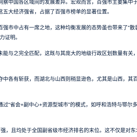
洞察中国各区域间的发展差异。宏观而言，百强市主要集中
这五大经济强省，占据了百强市榜单的显著位置。
百强市中占有一席之地，这种均衡发展的态势虽也带来了“散
有力证明。
未能与之完全匹配，这既与其庞大的地级行政区划数量有关
夺中各有斩获，而湖北与山西则稍显逊色，尤其是山西，其
过“省会+副中心+资源型城市”的模式，如呼和浩特与鄂尔
百强，且均处于全国副省级市经济排名的末位。这不仅是对东