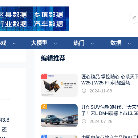
游戏
大模型
热门
数据
编辑推荐
1
匠心臻品 掌控随心 心系天
W25 | W25 Flip闪耀登场
2024-11-08
2
开创SUV油耗3时代，“大宋
了！宋L DM-i震撼上市13.5
起
.8
2024-07-26
，还
3
中国电信首款自主品牌AI手