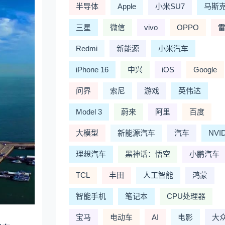
半导体
Apple
小米SU7
马斯
三星
微信
vivo
OPPO
Redmi
新能源
小米汽车
iPhone 16
中兴
iOS
Google
问界
索尼
游戏
英伟达
Model 3
蔚来
阿里
百度
大模型
新能源汽车
汽车
NVI
理想汽车
黑神话：悟空
小鹏汽车
TCL
丰田
人工智能
鸿蒙
智能手机
笔记本
CPU处理器
宝马
电动车
AI
电影
大