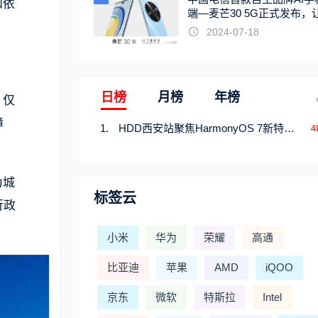
和依
端—麦芒30 5G正式发布，
触手可及
2024-07-18
日榜
月榜
年榜
，仅
漳
HDD西安站聚焦HarmonyOS 7新特性，解锁从互联到智能的应用开发新范式
4
为城
标签云
行政
。
小米
华为
荣耀
高通
比亚迪
苹果
AMD
iQOO
京东
微软
特斯拉
Intel