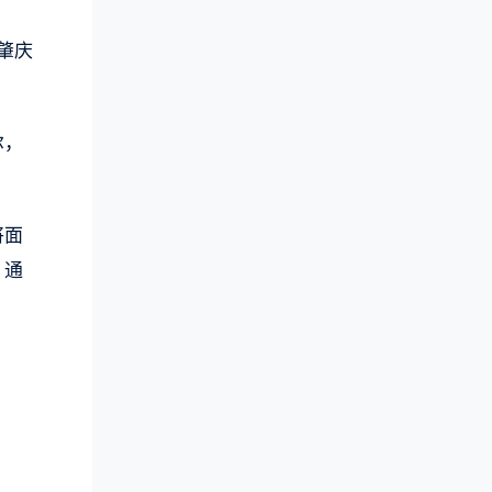
肇庆
尔，
将面
，通