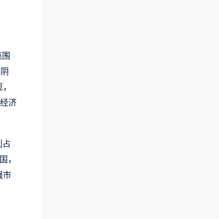
范围
江阴
现，
域经济
别占
全国，
强市