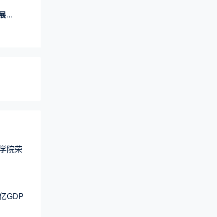
衡
学院荣
亿GDP