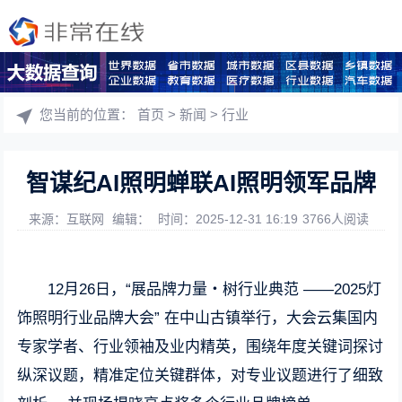
您当前的位置：
首页
>
新闻
>
行业
智谋纪AI照明蝉联AI照明领军品牌
来源：互联网
编辑：
时间：2025-12-31 16:19
3766人阅读
12月26日，“展品牌力量・树行业典范 ——2025灯
饰照明行业品牌大会” 在中山古镇举行，大会云集国内
专家学者、行业领袖及业内精英，围绕年度关键词探讨
纵深议题，精准定位关键群体，对专业议题进行了细致