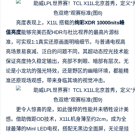
亮度表现上，X11L 搭载的
绚彩
XDR 10000nits
峰
值亮度
能够完美匹配HDR与杜比视界的最高片源标
准，可实现1:1真实还原画面明暗细节。与普通电视高
亮场景易衰减、泛白的问题不同，其超动态控光技术能
保证亮度持久稳定输出，亮部不刺眼、暗部有层次。无
论是小龙坑的强光特效，还是野区的幽暗环境，都能精
准还原现场观感，带来身临其境的视觉冲击。
更令人惊喜的是，如此强悍的性能并未牺牲设计美
感。借助微距OD技术，X11L机身薄至约2cm，成为全
球最薄的MinI LED电视，搭配无黑边全面屏，无论是挂