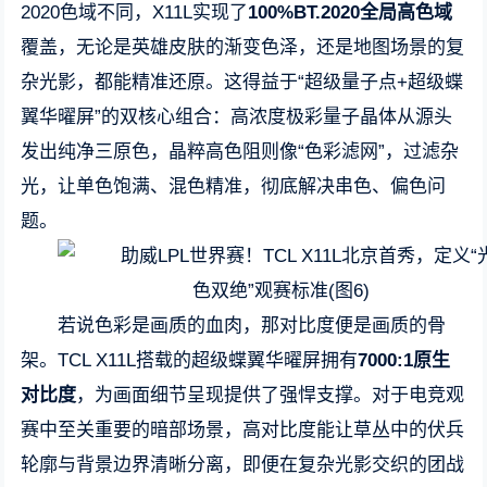
2020色域不同，X11L实现了
100%BT.2020
全局高色域
覆盖，无论是英雄皮肤的渐变色泽，还是地图场景的复
杂光影，都能精准还原。这得益于“超级量子点+超级蝶
翼华曜屏”的双核心组合：高浓度极彩量子晶体从源头
发出纯净三原色，晶粹高色阻则像“色彩滤网”，过滤杂
光，让单色饱满、混色精准，彻底解决串色、偏色问
题。
若说色彩是画质的血肉，那对比度便是画质的骨
架。TCL X11L搭载的超级蝶翼华曜屏拥有
7000:1
原生
对比度
，为画面细节呈现提供了强悍支撑。对于电竞观
赛中至关重要的暗部场景，高对比度能让草丛中的伏兵
轮廓与背景边界清晰分离，即便在复杂光影交织的团战