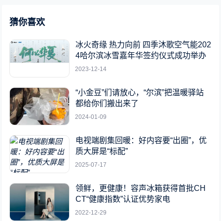
猜你喜欢
冰火奇缘 热力向前 四季沐歌空气能202
4哈尔滨冰雪嘉年华签约仪式成功举办
2023-12-14
“小金豆”们请放心，“尔滨”把温暖驿站
都给你们搬出来了
2024-01-09
电视端剧集回暖：好内容要“出圈”，优
质大屏是“标配”
2025-07-17
领鲜，更健康！容声冰箱获得首批CH
CT“健康指数”认证优势家电
2022-12-29