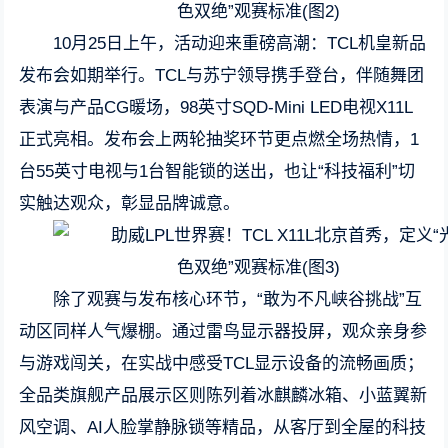
10月25日上午，活动迎来重磅高潮：TCL机皇新品
发布会如期举行。TCL与苏宁领导携手登台，伴随舞团
表演与产品CG暖场，98英寸SQD-Mini LED电视X11L
正式亮相。发布会上两轮抽奖环节更点燃全场热情，1
台55英寸电视与1台智能锁的送出，也让“科技福利”切
实触达观众，彰显品牌诚意。
除了观赛与发布核心环节，“敢为不凡峡谷挑战”互
动区同样人气爆棚。通过雷鸟显示器投屏，观众亲身参
与游戏闯关，在实战中感受TCL显示设备的流畅画质；
全品类旗舰产品展示区则陈列着冰麒麟冰箱、小蓝翼新
风空调、AI人脸掌静脉锁等精品，从客厅到全屋的科技