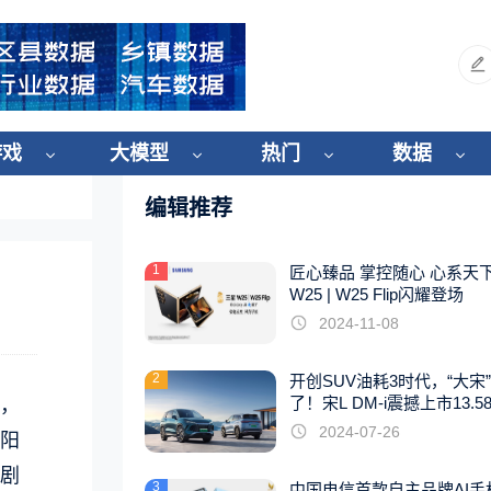
游戏
大模型
热门
数据
编辑推荐
1
匠心臻品 掌控随心 心系天
W25 | W25 Flip闪耀登场
2024-11-08
2
开创SUV油耗3时代，“大宋
了！宋L DM-i震撼上市13.5
，
起
2024-07-26
阳
剧
3
中国电信首款自主品牌AI手