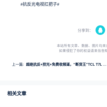
#抗反光电视扛把子#
分享到：
本站所有文章、数据、图片均来
如果侵犯了你的权益请来信告
上一篇:
超绝抗反+控光+免费收频道，“断货王”TCL T7L Ultra成年轻人家装首选
相关文章