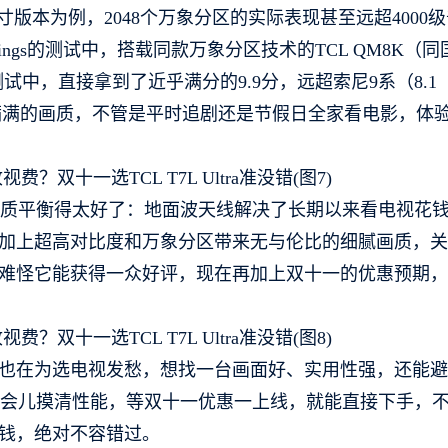
寸版本为例，2048个万象分区的实际表现甚至远超4000
gs的测试中，搭载同款万象分区技术的TCL QM8K（同
试中，直接拿到了近乎满分的9.9分，远超索尼9系（8.1
节满满的画质，不管是平时追剧还是节假日全家看电影，体
和极致画质平衡得太好了：地面波天线解决了长期以来看电视花
加上超高对比度和万象分区带来无与伦比的细腻画质，关
难怪它能获得一众好评，现在再加上双十一的优惠预期，
也在为选电视发愁，想找一台画面好、实用性强，还能避
，毕竟这会儿摸清性能，等双十一优惠一上线，就能直接下手，
钱，绝对不容错过。