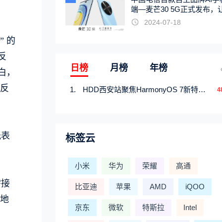
端—麦芒30 5G正式发布，
触手可及
2024-07-18
 的
反
日榜
月榜
年榜
白，
反
HDD西安站聚焦HarmonyOS 7新特性，解锁从互联到智能的应用开发新范式
4
光表
标签云
小米
华为
荣耀
高通
需接
比亚迪
苹果
AMD
iQOO
地
京东
微软
特斯拉
Intel