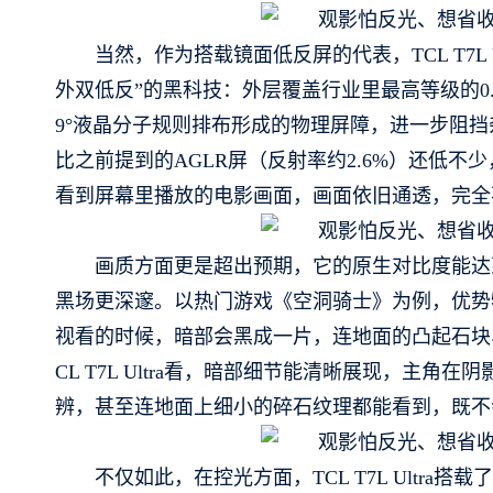
当然，作为搭载镜面低反屏的代表，TCL T7L
外双低反”的黑科技：外层覆盖行业里最高等级的0.
9°液晶分子规则排布形成的物理屏障，进一步阻挡
比之前提到的AGLR屏（反射率约2.6%）还低不少，
看到屏幕里播放的电影画面，画面依旧通透，完全
画质方面更是超出预期，它的原生对比度能达到7
黑场更深邃。以热门游戏《空洞骑士》为例，优势
视看的时候，暗部会黑成一片，连地面的凸起石块
CL T7L Ultra看，暗部细节能清晰展现，主
辨，甚至连地面上细小的碎石纹理都能看到，既不
不仅如此，在控光方面，TCL T7L Ultra