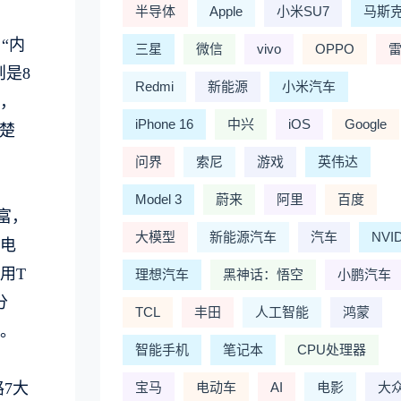
半导体
Apple
小米SU7
马斯
“内
三星
微信
vivo
OPPO
则是8
Redmi
新能源
小米汽车
%，
iPhone 16
中兴
iOS
Google
清楚
问界
索尼
游戏
英伟达
Model 3
蔚来
阿里
百度
富，
大模型
新能源汽车
汽车
NVI
电
用T
理想汽车
黑神话：悟空
小鹏汽车
分
TCL
丰田
人工智能
鸿蒙
。
智能手机
笔记本
CPU处理器
路7大
宝马
电动车
AI
电影
大