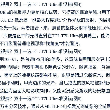
 Ultra的抗反能力更是核心优势，它搭载的蝶翼星曜屏用了
5% LR 低反膜，能最大程度减少外界光线的反射；内层
杂光干扰。两者结合下来，屏幕的整体反射率能压到1.8
即便是正午的光线直射在TCL T7L Ultra的屏幕上，能
不用像看普通电视那样“找角度”才能看清。
000:1，是普通IPS屏的5倍多，这意味着画面层次更丰
特别明显：游戏里有很多暗色调的洞穴、隧道场景，普通
、墙壁上的藤蔓纹路都看不清，很容易错过隐藏道具；但
角在阴影里移动时，甲壳边缘的光泽、身后拖曳的披风褶皱都能
会因为画面太暗影响操作，又能沉浸感受游戏的场景氛围
搭载了万象分区技术，通过从Mini LED电视发光到成像的全链