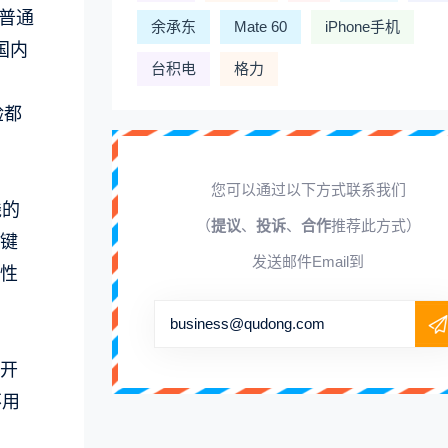
级普通
余承东
Mate 60
iPhone手机
国内
台积电
格力
验都
您可以通过以下方式联系我们
钱的
（
提议
、
投诉
、
合作
推荐此方式）
键
发送邮件Email到
性
business@qudong.com
开
不用