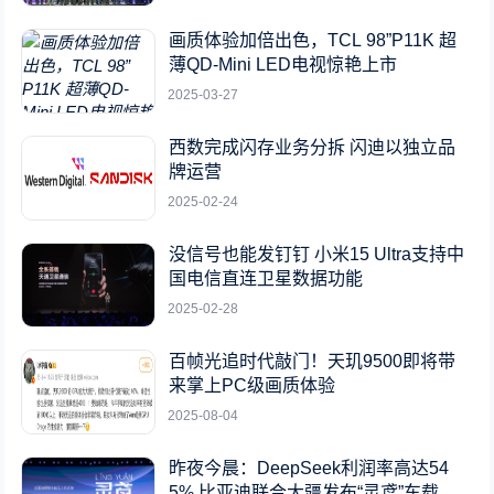
画质体验加倍出色，TCL 98”P11K 超
薄QD-Mini LED电视惊艳上市
2025-03-27
西数完成闪存业务分拆 闪迪以独立品
牌运营
2025-02-24
没信号也能发钉钉 小米15 Ultra支持中
国电信直连卫星数据功能
2025-02-28
百帧光追时代敲门！天玑9500即将带
来掌上PC级画质体验
2025-08-04
昨夜今晨：DeepSeek利润率高达54
5% 比亚迪联合大疆发布“灵鸢”车载无