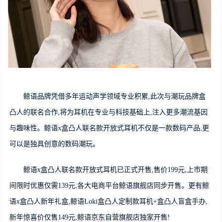
鲸语品牌凭借多年运动声学领域专业积累,此次与潮玩品牌盒
凸人的联名合作,将为耳机在专业与科技基础上,注入更多潮流基因
与趣味性。鲸语x盒凸人联名款开放式耳机不仅是一款数码产品,更
可以是独具创意的数码潮玩。
鲸语x盒凸人联名款开放式耳机已正式开售,售价199元,上市期
间限时优惠仅需139元,各大电商平台鲸语旗舰店同步开售。更有鲸
语x盒凸人新年礼盒,鲸语Loki盒凸人定制款耳机+盒凸人盲盒手办,
新年惊喜价仅售149元,鲸语京东自营旗舰店独家开售!