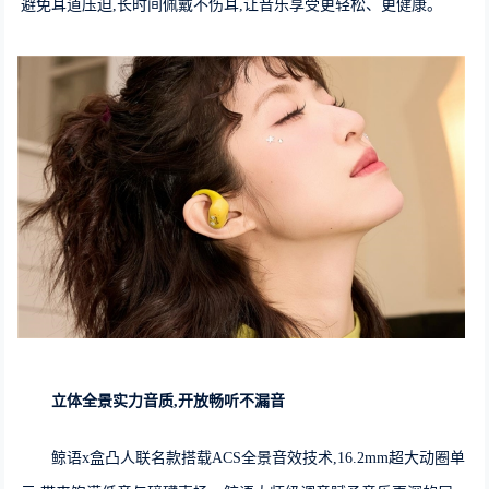
避免耳道压迫,长时间佩戴不伤耳,让音乐享受更轻松、更健康。
立体全景实力音质
,
开放畅听不漏音
鲸语x盒凸人联名款搭载ACS全景音效技术,16.2mm超大动圈单