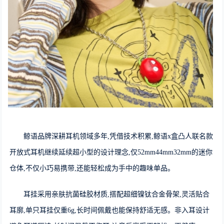
鲸语品牌深耕耳机领域多年,凭借技术积累,鲸语x盒凸人联名款
开放式耳机继续延续超小型的设计理念,仅52mm44mm32mm的迷你
仓体,不仅小巧易携带,还能轻松成为手中的趣味单品。
耳挂采用亲肤抗菌硅胶材质,搭配超细镍钛合金骨架,灵活贴合
耳廓,单只耳挂仅重6g,长时间佩戴也能保持舒适无感。非入耳设计