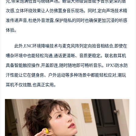
元,带来饱满低音与磅礴声场。鲸语大师级调音赋予音乐更深的层
次感,立体环绕效果让人仿佛置身音乐现场。同时,定向声场技术精
准传递声音,杜绝外音泄露,保护隐私的同时也确保更加沉浸的听感
体验。
此外,ENC环境降噪技术与麦克风阵列定向拾音相结合,即使在
嘈杂环境中也能轻松沟通,通话更清晰、音质更稳定。联名款耳机
具备智能触控操作,开盖即连,随时随地即可畅听音乐。IPX5防水防
汗性能让它在健身房、户外运动等多种场景中都能轻松应对,潮玩
耳机不仅炫酷,也真正实用。