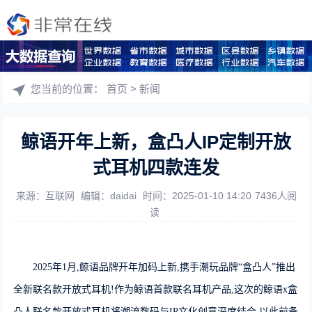
您当前的位置：
首页
>
新闻
鲸语开年上新，盒凸人IP定制开放
式耳机四款连发
来源：互联网
编辑：daidai
时间：2025-01-10 14:20
7436人阅
读
2025年1月,鲸语品牌开年加码上新,携手潮玩品牌“盒凸人”推出
全新联名款开放式耳机!作为鲸语首款联名耳机产品,这次的鲸语x盒
凸人联名款开放式耳机将潮流数码与IP文化创意深度结合,以此前备