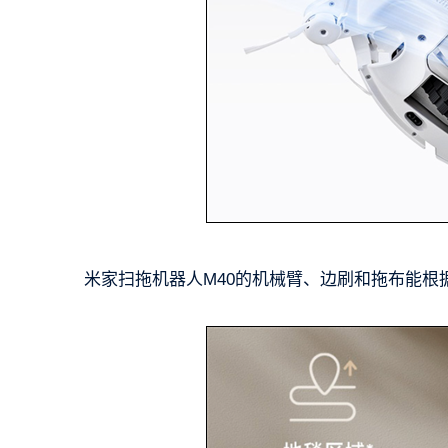
米家扫拖机器人M40的机械臂、边刷和拖布能根