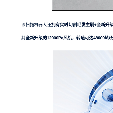
该扫拖机器人还
拥有实时切割毛发主刷+全新升
其
全新升级的12000Pa风机，转速可达48000转/