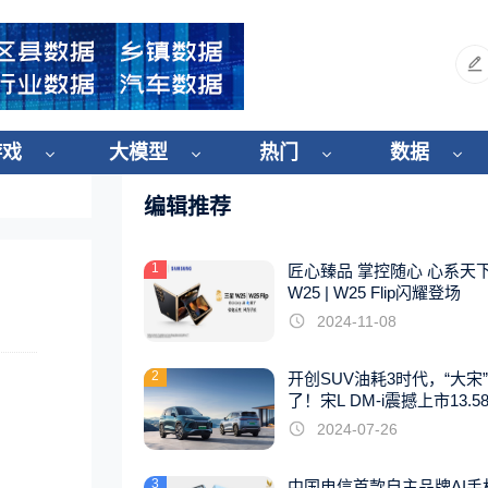
游戏
大模型
热门
数据
编辑推荐
1
匠心臻品 掌控随心 心系天
W25 | W25 Flip闪耀登场
2024-11-08
2
开创SUV油耗3时代，“大宋
了！宋L DM-i震撼上市13.5
起
2024-07-26
3
中国电信首款自主品牌AI手