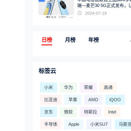
端—麦芒30 5G正式发布，
触手可及
2024-07-18
日榜
月榜
年榜
标签云
小米
华为
荣耀
高通
比亚迪
苹果
AMD
iQOO
京东
微软
特斯拉
Intel
半导体
Apple
小米SU7
马斯