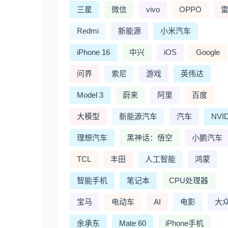
三星
微信
vivo
OPPO
Redmi
新能源
小米汽车
iPhone 16
中兴
iOS
Google
问界
索尼
游戏
英伟达
Model 3
蔚来
阿里
百度
大模型
新能源汽车
汽车
NVI
理想汽车
黑神话：悟空
小鹏汽车
TCL
丰田
人工智能
鸿蒙
智能手机
笔记本
CPU处理器
宝马
电动车
AI
电影
大
余承东
Mate 60
iPhone手机