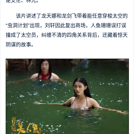
是艾伦、林允。
该片讲述了龙天娜和龙剑飞带着能任意穿梭太空的
“虫洞计划”出现，刘轩因此复出商场，人鱼珊珊误打误
撞成了太空员，纠缠不清的四角关系背后，还藏着惊天
阴谋的故事。