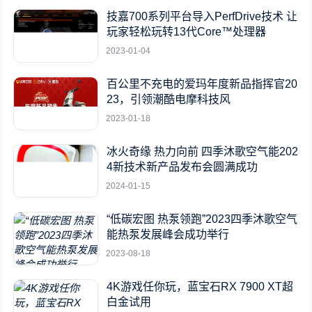
技嘉700系列平台导入PerfDrive技术 让
玩家轻松玩转13代Core™处理器
2023-01-04
百公里不充电的爱玛年度新品指挥官20
23，引领潮酷电摩科技风
2023-01-18
冰火奇缘 热力向前 四季沐歌空气能202
4新技术新产品发布会圆满成功
2024-01-15
“低碳宏图 热泵领跑”2023四季沐歌空气
能热泵发展峰会成功举行
2023-08-18
4K游戏任你玩，蓝宝石RX 7900 XT超
白金试用