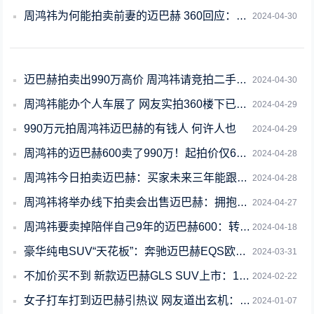
周鸿祎为何能拍卖前妻的迈巴赫 360回应：他没驾照 登记在前妻公司名下
2024-04-30
迈巴赫拍卖出990万高价 周鸿祎请竞拍二手车商吃饭花了20万
2024-04-30
周鸿祎能办个人车展了 网友实拍360楼下已停放数十辆国产汽车
2024-04-29
990万元拍周鸿祎迈巴赫的有钱人 何许人也
2024-04-29
周鸿祎的迈巴赫600卖了990万！起拍价仅600元
2024-04-28
周鸿祎今日拍卖迈巴赫：买家未来三年能跟他吃三次饭
2024-04-28
周鸿祎将举办线下拍卖会出售迈巴赫：拥抱国产新能源汽车
2024-04-27
周鸿祎要卖掉陪伴自己9年的迈巴赫600：转投国产智能新能源
2024-04-18
豪华纯电SUV“天花板”：奔驰迈巴赫EQS欧洲上市：售价将超200万元
2024-03-31
不加价买不到 新款迈巴赫GLS SUV上市：183.3万起售
2024-02-22
女子打车打到迈巴赫引热议 网友道出玄机：福建奔驰改的
2024-01-07