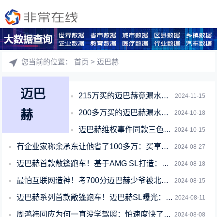
您当前的位置：
首页
> 迈巴赫
迈巴
215万买的迈巴赫竟漏水！车主称纠纷解决：赠送3年延保、保养套餐
2024-11-15
赫
200多万买的迈巴赫漏水：网红博主声援写歌讽刺
2024-10-18
迈巴赫维权事件同款三色雨布马甲热卖 有商家已卖2万多件
2024-10-15
有企业家称余承东让他省了100多万：买享界S9后迈巴赫等豪车可以扔了
2024-08-27
迈巴赫首款敞篷跑车！基于AMG SL打造：双M LOGO遍布全身
2024-08-18
最怕互联网造神！考700分迈巴赫少爷被北大录取：我们是匠人家庭 没几亿家产
2024-08-15
迈巴赫系列首款敞篷跑车！迈巴赫SL曝光：8月16日发布
2024-08-11
周鸿祎回应为何一直没学驾照：怕速度快了反应慢
2024-08-08