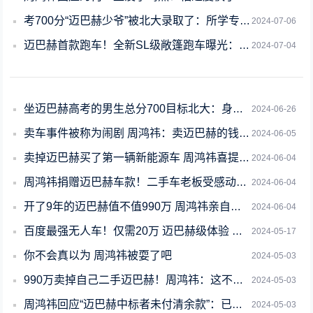
考700分“迈巴赫少爷”被北大录取了：所学专业很强大
2024-07-06
迈巴赫首款跑车！全新SL级敞篷跑车曝光：最快年底发布
2024-07-04
坐迈巴赫高考的男生总分700目标北大：身份揭秘 果然不一般
2024-06-26
卖车事件被称为闹剧 周鸿祎：卖迈巴赫的钱幸亏捐了
2024-06-05
卖掉迈巴赫买了第一辆新能源车 周鸿祎喜提极氪009光辉版
2024-06-04
周鸿祎捐赠迈巴赫车款！二手车老板受感动：拿出1000万做公益
2024-06-04
开了9年的迈巴赫值不值990万 周鸿祎亲自为网友算这笔账
2024-06-04
百度最强无人车！仅需20万 迈巴赫级体验 明年就能赚钱
2024-05-17
你不会真以为 周鸿祎被耍了吧
2024-05-03
990万卖掉自己二手迈巴赫！周鸿祎：这不是策划 钱全部捐掉一分不留
2024-05-03
周鸿祎回应“迈巴赫中标者未付清余款”：已收到尾款
2024-05-03