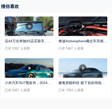
猜你喜欢
花44万在奔驰4S店买新车，还没开出店门就故障，被告知无法退换
奥迪Activesphere概念车亮相慕尼黑车展
已有 5362 人观看
已有 5467 人观看
小米汽车SU7预发布，2024年上半年正式登场
极氪智能科技 旗下首款纯电豪华轿车007正式开启交付
已有 6057 人观看
已有 7054 人观看