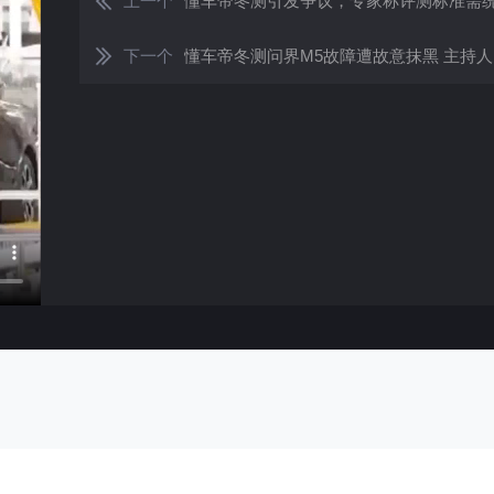
上一个
懂车帝冬测引发争议，专家称评测标准需
下一个
懂