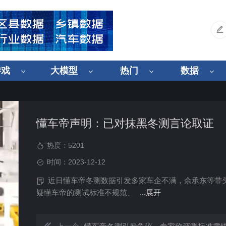
游戏
大模型
热门
数据
懂车帝声明：已对抹黑冬测言论取证
热度：
5201
时间：2023-12-12
近日懂车帝冬测数据引发多家车企不满，余承东等带
疑懂车帝的测试标准不规范、
...展开