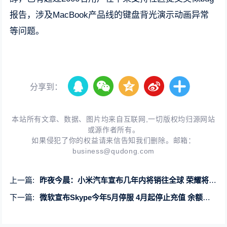
报告，涉及MacBook产品线的键盘背光演示动画异常
等问题。
分享到：
本站所有文章、数据、图片均来自互联网,一切版权均归源网站
或源作者所有。
如果侵犯了你的权益请来信告知我们删除。邮箱：
business@qudong.com
上一篇:
昨夜今晨：小米汽车宣布几年内将销往全球 荣耀将投入百亿美元布局全球AI
下一篇:
微软宣布Skype今年5月停服 4月起停止充值 余额不退