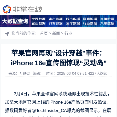
您当前的位置：
首页
>
新闻
>
行业
苹果官网再现"设计穿越"事件：
iPhone 16e宣传图惊现“灵动岛”
来源：互联网
编辑：
时间：2025-03-04 09:51
4227人阅读
3月4日，苹果全球官网系统疑似出现技术性错乱，
加拿大地区官网上线的iPhone 16e产品页面引发热议。
据数码爱好者@TechInsider_CA曝光的截图显示，在展