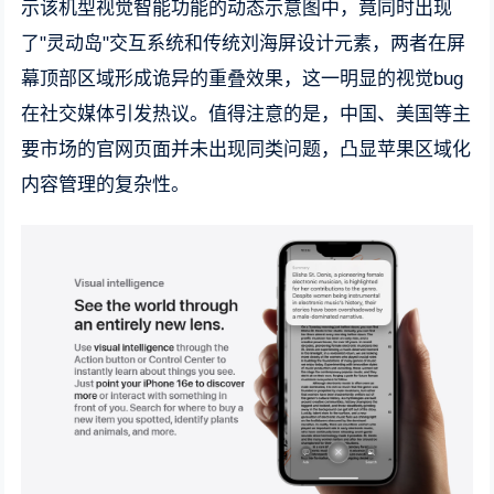
示该机型视觉智能功能的动态示意图中，竟同时出现
了"灵动岛"交互系统和传统刘海屏设计元素，两者在屏
幕顶部区域形成诡异的重叠效果，这一明显的视觉bug
在社交媒体引发热议。值得注意的是，中国、美国等主
要市场的官网页面并未出现同类问题，凸显苹果区域化
内容管理的复杂性。