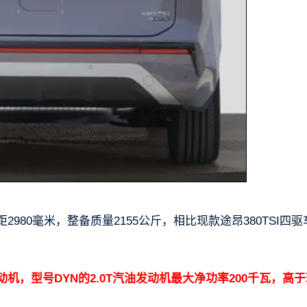
，轴距2980毫米，整备质量2155公斤，相比现款途昂380TSI四
动机，型号DYN的2.0T汽油发动机最大净功率200千瓦，高