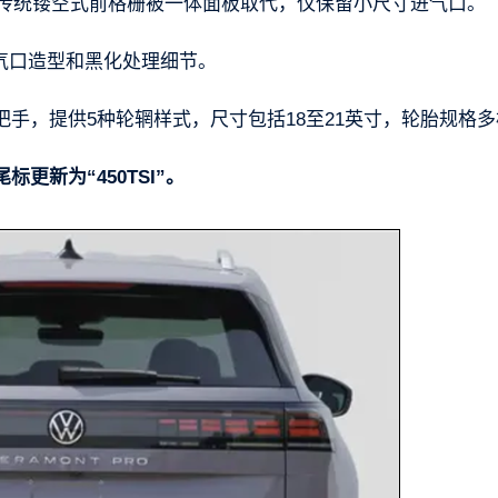
，传统镂空式前格栅被一体面板取代，仅保留小尺寸进气口。
进气口造型和黑化处理细节。
手，提供5种轮辋样式，尺寸包括18至21英寸，轮胎规格多
新为“450TSI”。