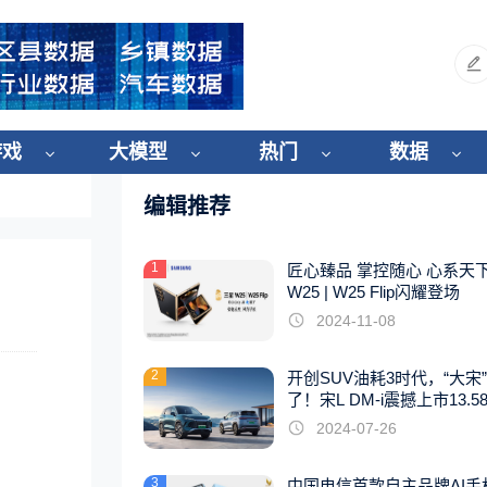
游戏
大模型
热门
数据
编辑推荐
1
匠心臻品 掌控随心 心系天
W25 | W25 Flip闪耀登场
2024-11-08
2
开创SUV油耗3时代，“大宋
了！宋L DM-i震撼上市13.5
起
2024-07-26
3
中国电信首款自主品牌AI手