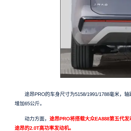
途昂PRO的车身尺寸为5158/1991/1788毫米
增加65公斤。
动力方面，
途昂PRO将搭载大众EA888第五代发
途昂的2.0T高功率发动机。