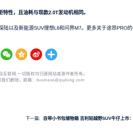
特性，且油耗与现款2.0T发动机相同。
陆以及新能源SUV理想L6和问界M7。更多关于途昂PRO的
自互联网,一切版权均归源网站或源作者所有。
知我们删除。邮箱：
business@qudong.com
下一篇:
自带小书包储物箱 吉利轻越野SUV牛仔上市：限时仅8.99