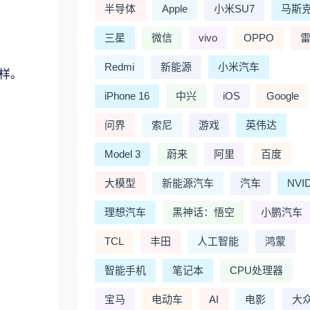
半导体
Apple
小米SU7
马斯
三星
微信
vivo
OPPO
Redmi
新能源
小米汽车
样。
iPhone 16
中兴
iOS
Google
问界
索尼
游戏
英伟达
Model 3
蔚来
阿里
百度
大模型
新能源汽车
汽车
NVI
理想汽车
黑神话：悟空
小鹏汽车
TCL
丰田
人工智能
鸿蒙
智能手机
笔记本
CPU处理器
宝马
电动车
AI
电影
大