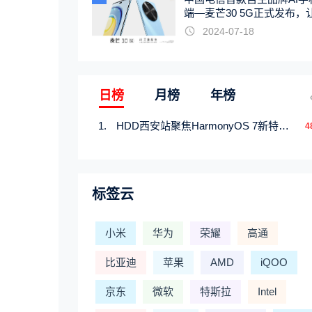
端—麦芒30 5G正式发布，
触手可及
2024-07-18
日榜
月榜
年榜
HDD西安站聚焦HarmonyOS 7新特性，解锁从互联到智能的应用开发新范式
4
标签云
小米
华为
荣耀
高通
比亚迪
苹果
AMD
iQOO
京东
微软
特斯拉
Intel