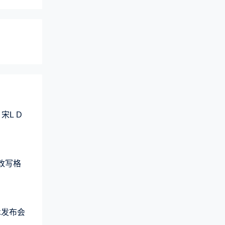
宋L D
元改写格
术发布会