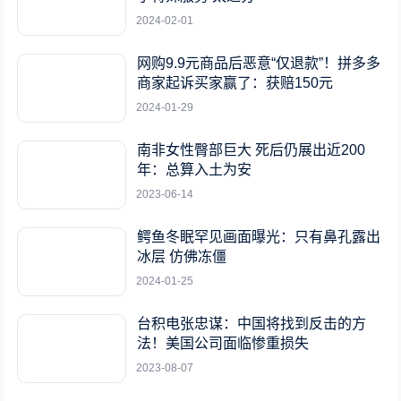
2024-02-01
网购9.9元商品后恶意“仅退款”！拼多多
商家起诉买家赢了：获赔150元
2024-01-29
南非女性臀部巨大 死后仍展出近200
年：总算入土为安
2023-06-14
鳄鱼冬眠罕见画面曝光：只有鼻孔露出
冰层 仿佛冻僵
2024-01-25
台积电张忠谋：中国将找到反击的方
法！美国公司面临惨重损失
2023-08-07