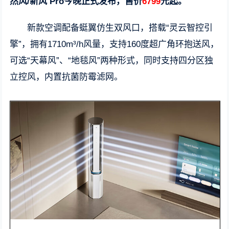
然风/新风 Pro今晚正式发布，售价
6799
元起。
新款空调配备蜓翼仿生双风口，搭载“灵云智控引
擎”，拥有1710m³/h风量，支持160度超广角环抱送风，
可选“天幕风”、“地毯风”两种形式，同时支持四分区独
立控风，内置抗菌防霉滤网。