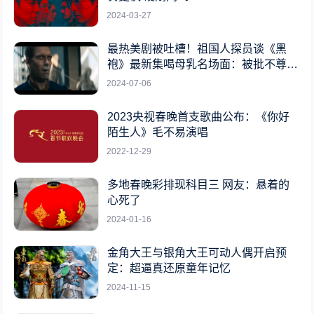
2024-03-27
最热美剧被吐槽！祖国人探员谈《黑
袍》最新集喝母乳名场面：被批不尊重
女性
2024-07-06
2023央视春晚首支歌曲公布：《你好
陌生人》毛不易演唱
2022-12-29
多地春晚彩排现科目三 网友：悬着的
心死了
2024-01-16
金角大王与银角大王可动人偶开启预
定：超逼真还原童年记忆
2024-11-15